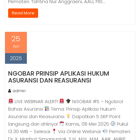
Pemateri: Tahtina Nur Anggraeni, AAIJ, FIIS…
Read More
25
Apr
2025
NGOBAR PRINSIP APLIKASI HUKUM
ASURANSI DAN REASURANSI
admin
LIVE WEBINAR ALERT!
NGOBAR #5 – Ngobrol
Bahas Asuransi
Tema: Prinsip Aplikasi Hukum
Asuransi dan Reasuransi
Dapatkan 5 SKP Point
langsung dari ahlinya!
Kamis, 08 Mei 2025
Pukul
13.30 WIB – Selesai
Via Online Webinar
Pemateri:
Dr. Ir. Marihot Simanjuntak, S.H., M.H., M.M., AAIK, AMRP