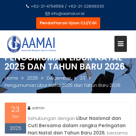
+62-21-4754569 / +62-21-22868030
info@aamai.or.id
Pendaftaran Ujian CLI/CGI
S
k
i
PENGUMUMAN LIBUR NATAL
p
t
2025 DAN TAHUN BARU 2026
o
c
Home
2025
December
23
o
Pengumuman Libur Natal 2025 dan Tahun Baru 2026
n
t
e
23
admin
n
Dec
Sehubungan dengan
Libur Nasional dan
t
Cuti Bersama dalam rangka Peringatan
2025
Hari Natal dan Tahun Baru 2026
, bersama